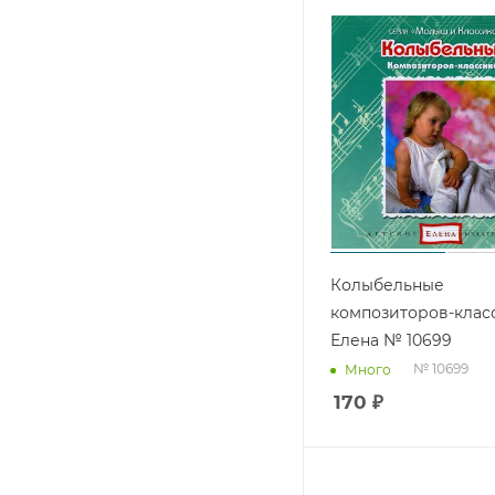
Колыбельные
композиторов-клас
Елена № 10699
№ 10699
Много
170
₽