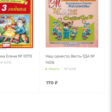
ика Елена № 10713
Наш оркестр Весть-ТДА №
14516
№ 10713
№ 14516
Много
170
₽