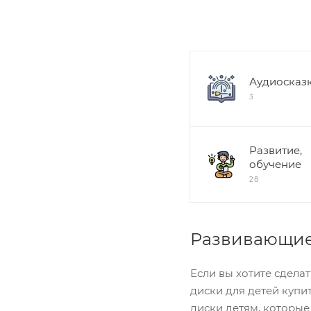
Аудиосказ
3
Развитие,
обучение
28
Развивающие 
Если вы хотите сдела
диски для детей куп
диски детям, которые