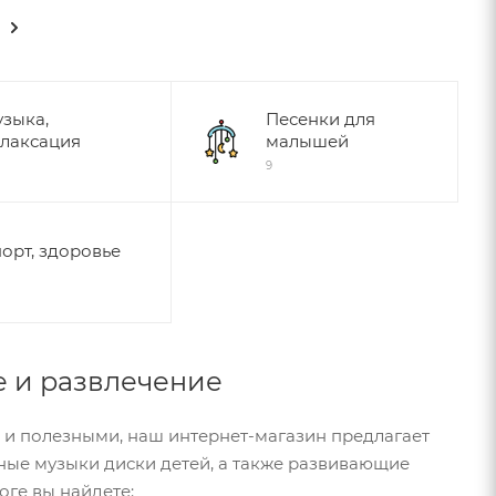
зыка,
Песенки для
лаксация
малышей
9
орт, здоровье
е и развлечение
 и полезными, наш интернет-магазин предлагает
ные музыки диски детей, а также развивающие
оге вы найдете: