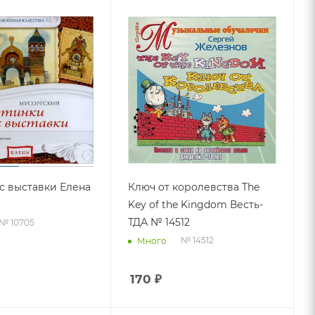
с выставки Елена
Ключ от королевства The
Key of the Kingdom Весть-
ТДА № 14512
№ 10705
№ 14512
Много
170
₽