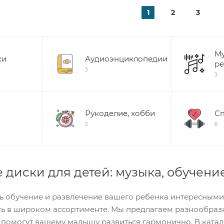
1
2
3
Му
ки
Аудиоэнциклопедии
ре
3
3
Рукоделие, хобби
Сп
2
6
диски для детей: музыка, обучени
ть обучение и развлечение вашего ребенка интересными
ить в широком ассортименте. Мы предлагаем разнообраз
 помогут вашему малышу развиться гармонично. В катал