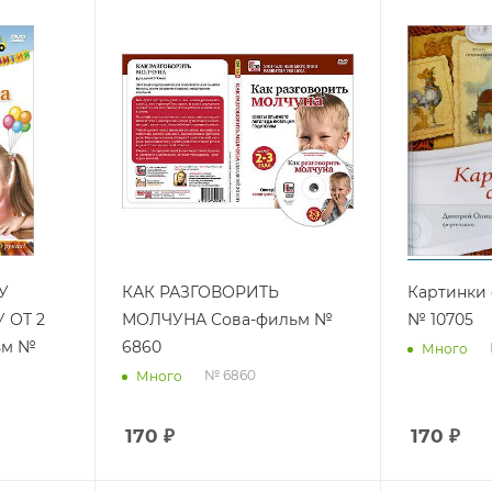
У
КАК РАЗГОВОРИТЬ
Картинки 
 ОТ 2
МОЛЧУНА Сова-фильм №
№ 10705
ьм №
6860
Много
№ 6860
Много
170
₽
170
₽