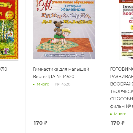
710
Гимнастика для малышей
ГОТОВИМС
Весть-ТДА № 14520
РАЗВИВА
ВООБРАЖ
№ 14520
Много
ТВОРЧЕС
СПОСОБНО
фильм № 
Много
170
₽
170
₽