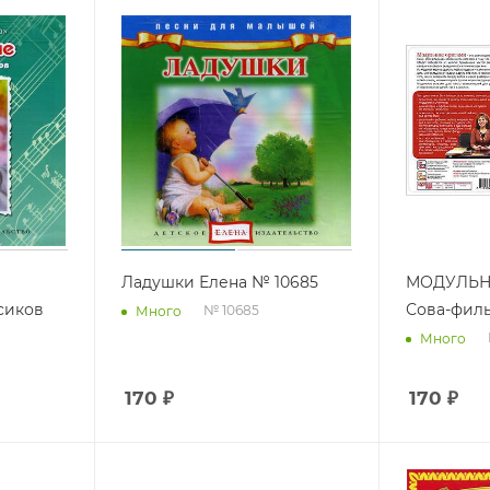
Ладушки Елена № 10685
МОДУЛЬН
сиков
Сова-фил
№ 10685
Много
Много
170
₽
170
₽