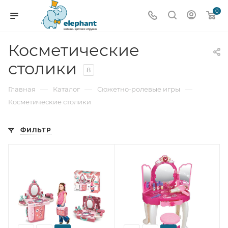
0
Косметические
столики
8
—
—
—
Главная
Каталог
Сюжетно-ролевые игры
Косметические столики
ФИЛЬТР