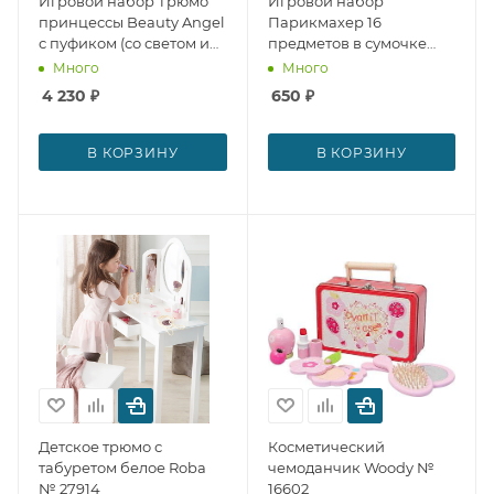
Игровой набор Трюмо
Игровой набор
принцессы Beauty Angel
Парикмахер 16
с пуфиком (со светом и
предметов в сумочке
звуком) PITUSO № 29346
СТРОМ № 29070
Много
Много
4 230
₽
650
₽
В КОРЗИНУ
В КОРЗИНУ
Детское трюмо с
Косметический
табуретом белое Roba
чемоданчик Woody №
№ 27914
16602