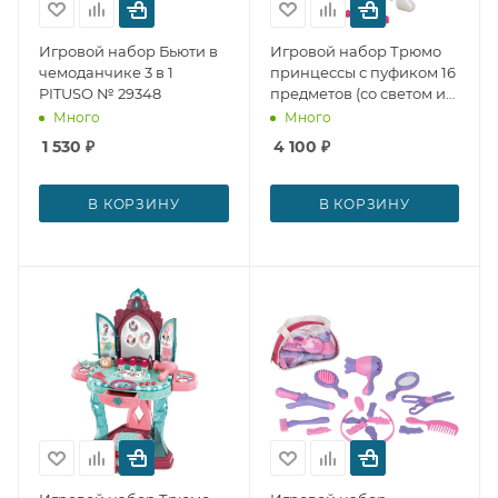
Игровой набор Бьюти в
Игровой набор Трюмо
чемоданчике 3 в 1
принцессы с пуфиком 16
PITUSO № 29348
предметов (со светом и
звуком) PITUSO № 29347
Много
Много
1 530
₽
4 100
₽
В КОРЗИНУ
В КОРЗИНУ