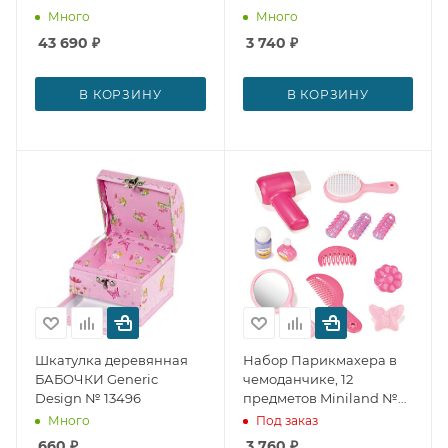
Много
Много
43 690
₽
3 740
₽
В КОРЗИНУ
В КОРЗИНУ
Шкатулка деревянная
Набор Парикмахера в
БАБОЧКИ Generic
чемоданчике, 12
Design № 13496
предметов Miniland №
27564
Много
Под заказ
660
₽
3 760
₽