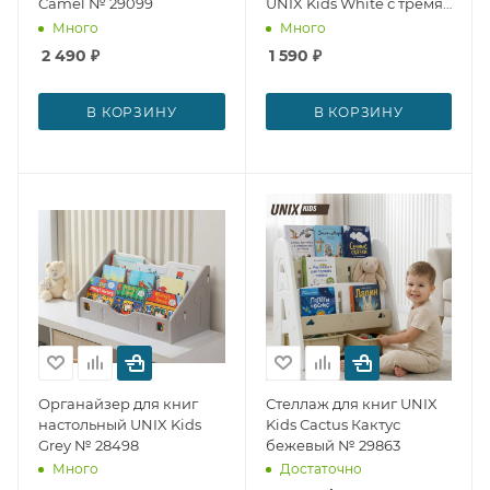
Camel № 29099
UNIX Kids White с тремя
отделениями
Много
Много
универсальный № 28499
2 490
₽
1 590
₽
В КОРЗИНУ
В КОРЗИНУ
Органайзер для книг
Стеллаж для книг UNIX
настольный UNIX Kids
Kids Сactus Кактус
Grey № 28498
бежевый № 29863
Много
Достаточно