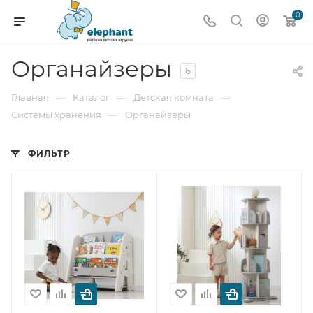
0
Органайзеры
6
—
—
—
Главная
Каталог
Детская комната
—
Системы хранения
Органайзеры
ФИЛЬТР