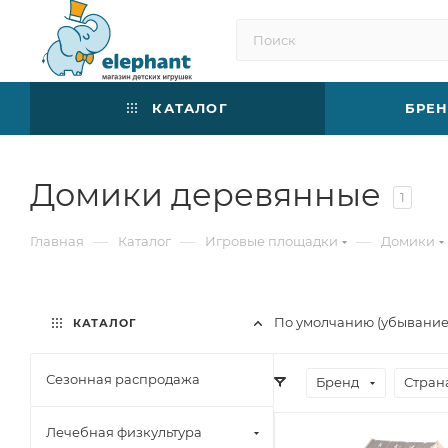
КАТАЛОГ
БРЕ
Домики деревянные
1
—
—
—
Главная
Каталог
Игровые площадки
Домики
По умолчанию (убывани
КАТАЛОГ
Сезонная распродажа
Бренд
Стран
Лечебная физкультура