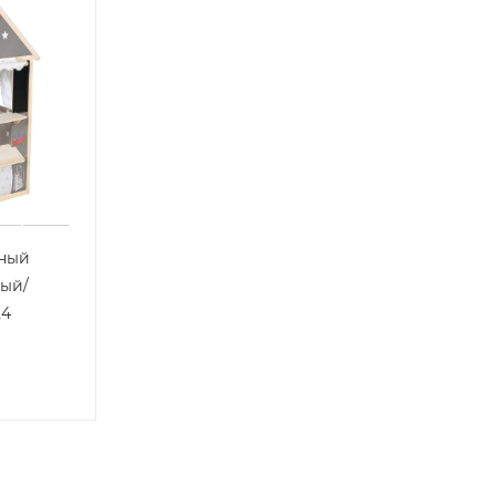
ный
рый/
24