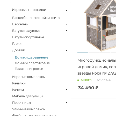
Игровые площадки
Баскетбольные стойки, щиты
Бассейны
Батуты надувные
Батуты спортивные
Горки
Домики
Домики деревянные
Многофункциональ
Домики пластиковые
игровой домик, се
Палатки игровые
звезды Roba № 279
Игровые комплексы
№ 27924
Много
Качалки
34 490
₽
Качели
Мебель для улицы
Песочницы
Уличные комплексы
Футбольные ворота и мячи