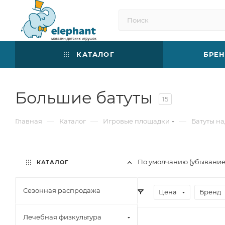
КАТАЛОГ
БРЕ
Большие батуты
15
—
—
—
Главная
Каталог
Игровые площадки
Батуты н
По умолчанию (убывани
КАТАЛОГ
Сезонная распродажа
Цена
Бренд
Лечебная физкультура