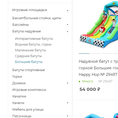
Игровые площадки
Баскетбольные стойки, щиты
Бассейны
Батуты надувные
Интерактивные батуты
Водные батуты, горки
Маленькие батуты
Средние батуты
Надувной батут с т
Большие батуты
горкой Большие го
Батуты спортивные
Happy Hop № 29497
Горки
№ 29497
Много
Домики
54 000
₽
Игровые комплексы
Качалки
Качели
Мебель для улицы
Песочницы