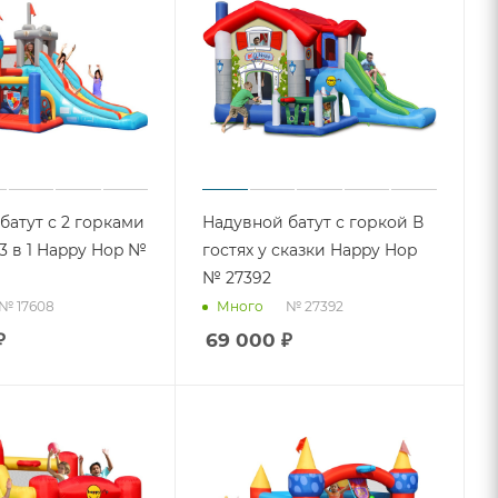
батут с 2 горками
Надувной батут с горкой В
3 в 1 Happy Hop №
гостях у сказки Happy Hop
№ 27392
№ 17608
№ 27392
Много
₽
69 000
₽