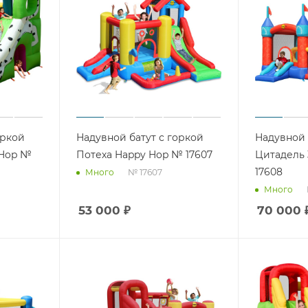
оркой
Надувной батут с горкой
Надувной 
 Hop №
Потеха Happy Hop № 17607
Цитадель 
17608
№ 17607
Много
Много
53 000
₽
70 000