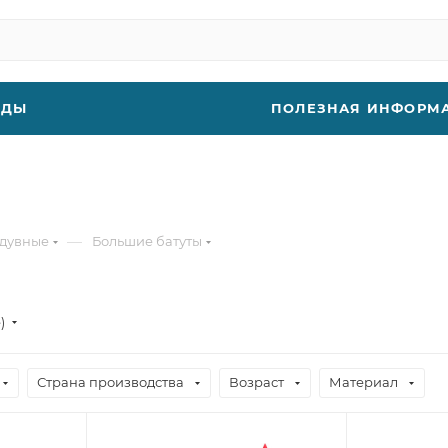
НДЫ
ПОЛЕЗНАЯ ИНФОРМ
—
адувные
Большие батуты
е)
Страна производства
Возраст
Материал