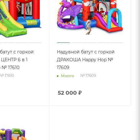
батут с горкой
Надувной батут с горкой
ЦЕНТР 6 в 1
ДРАКОША Happy Hop №
 № 17610
17609
№ 17610
№ 17609
Много
52 000
₽