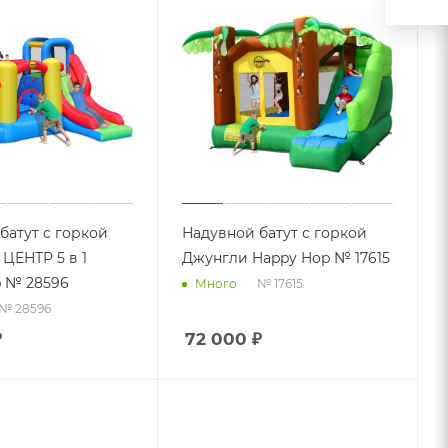
батут с горкой
Надувной батут с горкой
ЦЕНТР 5 в 1
Джунгли Happy Hop № 17615
 № 28596
№ 17615
Много
№ 28596
₽
72 000
₽