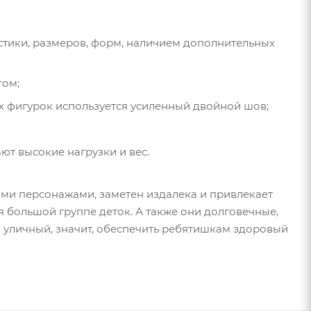
стики, размеров, форм, наличием дополнительных
том;
х фигурок используется усиленный двойной шов;
т высокие нагрузки и вес.
ыми персонажами, заметен издалека и привлекает
я большой группе деток. А также они долговечные,
й уличный, значит, обеспечить ребятишкам здоровый