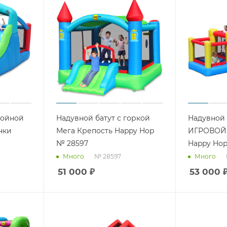
ройной
Надувной батут с горкой
Надувной 
нки
Мега Крепость Happy Hop
ИГРОВОЙ 
№ 28597
Happy Hop
№ 28597
Много
Много
51 000
₽
53 000