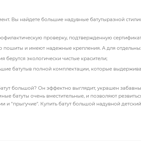
ент. Вы найдете большие надувные батутыразной стили
офилактическую проверку, подтвержденную сертифика
о пошиты и имеют надежные крепления. А для отдельны
я берутся экологически чистые красители;
шие батутыв полной комплектации, которые выдерживаю
батут большой? Он эффектно выглядит, украшен забавн
ные батуты очень вместительные, и позволяют резвитьс
ии и "прыгучие". Купить батут большой надувной детски