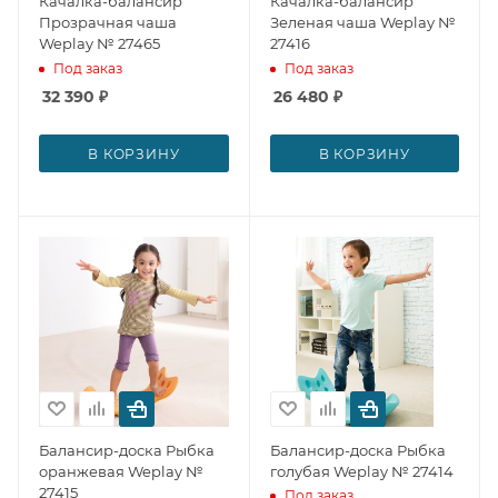
Качалка-балансир
Качалка-балансир
Прозрачная чаша
Зеленая чаша Weplay №
Weplay № 27465
27416
Под заказ
Под заказ
32 390
₽
26 480
₽
В КОРЗИНУ
В КОРЗИНУ
Балансир-доска Рыбка
Балансир-доска Рыбка
оранжевая Weplay №
голубая Weplay № 27414
27415
Под заказ