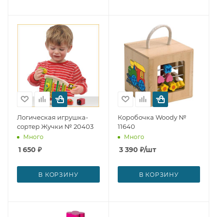
Логическая игрушка-
Коробочка Woody №
сортер Жучки № 20403
11640
Много
Много
1 650
₽
3 390
₽
/шт
В КОРЗИНУ
В КОРЗИНУ