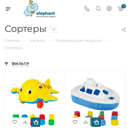
0
Сортеры
21
—
—
—
Главная
Каталог
Развивающие игрушки
Сортеры
ФИЛЬТР