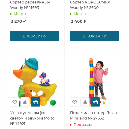
Сортер деревянный
Сортер КОРОБОЧКА
Woody № 11993
Woody № 5900
Много
Много
3 270
₽
2 460
₽
В КОРЗИНУ
В КОРЗИНУ
Утка с утенком (со
Пирамида-сортер Гигант
светом и звуком) Molto
Miniland № 27552
№ 14921
Под заказ