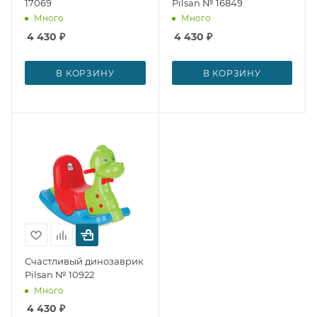
17069
Pilsan № 16849
Много
Много
4 430
₽
4 430
₽
В КОРЗИНУ
В КОРЗИНУ
Счастливый динозаврик
Pilsan № 10922
Много
4 430
₽