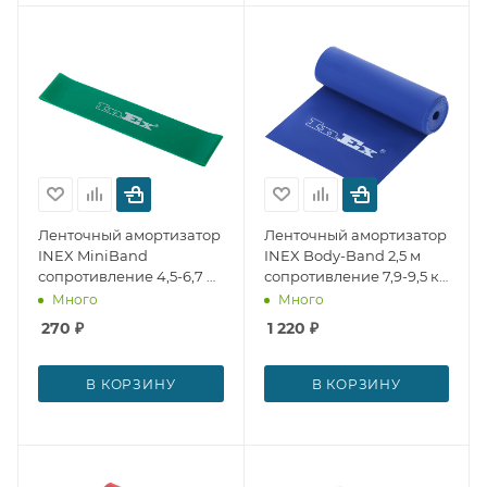
Ленточный амортизатор
Ленточный амортизатор
INEX MiniBand
INEX Body-Band 2,5 м
сопротивление 4,5-6,7 кг
сопротивление 7,9-9,5 кг
№ 27684
№ 27682
Много
Много
270
₽
1 220
₽
В КОРЗИНУ
В КОРЗИНУ