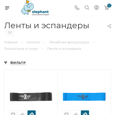
0
Ленты и эспандеры
53
—
—
—
Главная
Каталог
Лечебная физкультура
—
Гимнастика и спорт
Ленты и эспандеры
ФИЛЬТР