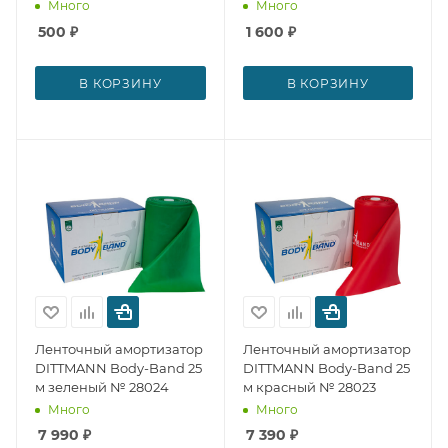
№ 28031
Много
Много
500
₽
1 600
₽
В КОРЗИНУ
В КОРЗИНУ
Ленточный амортизатор
Ленточный амортизатор
DITTMANN Body-Band 25
DITTMANN Body-Band 25
м зеленый № 28024
м красный № 28023
Много
Много
7 990
₽
7 390
₽