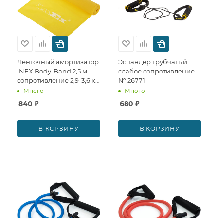
Ленточный амортизатор
Эспандер трубчатый
INEX Body-Band 2,5 м
слабое сопротивление
сопротивление 2,9-3,6 кг
№ 26771
№ 27679
Много
Много
840
₽
680
₽
В КОРЗИНУ
В КОРЗИНУ