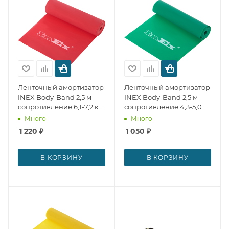
Ленточный амортизатор
Ленточный амортизатор
INEX Body-Band 2,5 м
INEX Body-Band 2,5 м
сопротивление 6,1-7,2 кг
сопротивление 4,3-5,0 кг
№ 27681
№ 27680
Много
Много
1 220
₽
1 050
₽
В КОРЗИНУ
В КОРЗИНУ