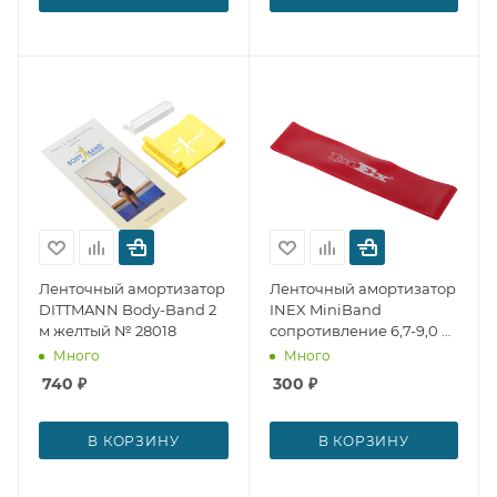
Ленточный амортизатор
Ленточный амортизатор
DITTMANN Body-Band 2
INEX MiniBand
м желтый № 28018
сопротивление 6,7-9,0 кг
№ 27685
Много
Много
740
₽
300
₽
В КОРЗИНУ
В КОРЗИНУ