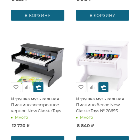
В КОРЗИНУ
В КОРЗИНУ
Игрушка музыкальная
Игрушка музыкальная
Пианино электронное
Пианино белое New
черное New Classic Toys
Classic Toys № 28693
№ 28694
Много
Много
12 720
₽
8 840
₽