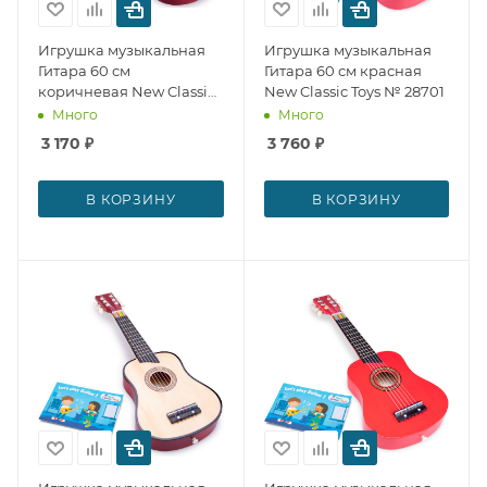
Игрушка музыкальная
Игрушка музыкальная
Гитара 60 см
Гитара 60 см красная
коричневая New Classic
New Classic Toys № 28701
Toys № 28702
Много
Много
3 170
₽
3 760
₽
В КОРЗИНУ
В КОРЗИНУ