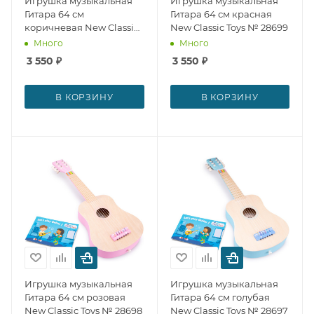
Игрушка музыкальная
Игрушка музыкальная
Гитара 64 см
Гитара 64 см красная
коричневая New Classic
New Classic Toys № 28699
Toys № 28700
Много
Много
3 550
₽
3 550
₽
В КОРЗИНУ
В КОРЗИНУ
Игрушка музыкальная
Игрушка музыкальная
Гитара 64 см розовая
Гитара 64 см голубая
New Classic Toys № 28698
New Classic Toys № 28697