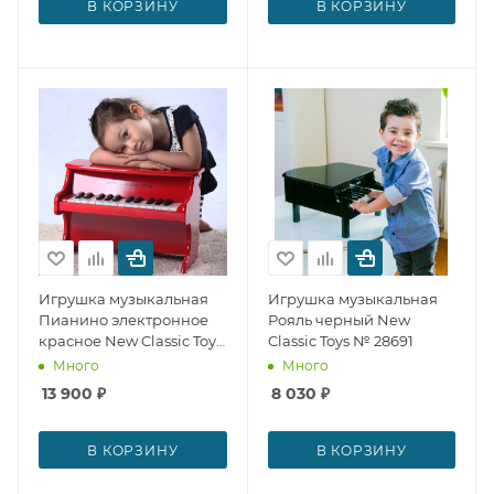
В КОРЗИНУ
В КОРЗИНУ
Игрушка музыкальная
Игрушка музыкальная
Пианино электронное
Рояль черный New
красное New Classic Toys
Classic Toys № 28691
№ 28692
Много
Много
13 900
₽
8 030
₽
В КОРЗИНУ
В КОРЗИНУ