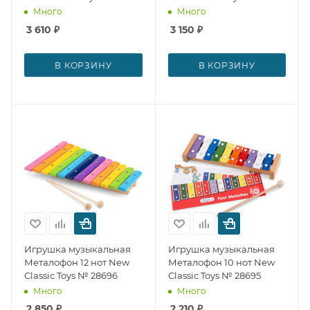
Много
Много
3 610
₽
3 150
₽
В КОРЗИНУ
В КОРЗИНУ
Игрушка музыкальная
Игрушка музыкальная
Металофон 12 нот New
Металофон 10 нот New
Classic Toys № 28696
Classic Toys № 28695
Много
Много
2 850
₽
2 210
₽