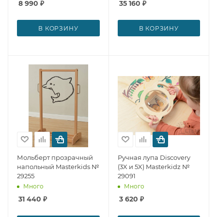
8 990
₽
35 160
₽
В КОРЗИНУ
В КОРЗИНУ
Мольберт прозрачный
Ручная лупа Discovery
напольный Masterkids №
(3X и 5X) Masterkidz №
29255
29091
Много
Много
31 440
₽
3 620
₽