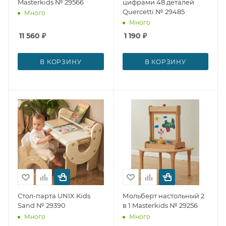
Masterkids № 29566
цифрами 48 деталей
Quercetti № 29485
Много
Много
11 560
₽
1 190
₽
В КОРЗИНУ
В КОРЗИНУ
Стол-парта UNIX Kids
Мольберт настольный 2
Sand № 29390
в 1 Masterkids № 29256
Много
Много