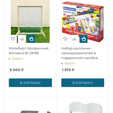
Мольберт прозрачный
Набор школьных
Romsens № 29198
принадлежностей в
подарочной коробке
Много
НАБОР
Много
ПЕРВОКЛАССНИКА, 43
9 000
₽
1 570
₽
предмета Brauberg №
28862
В КОРЗИНУ
В КОРЗИНУ