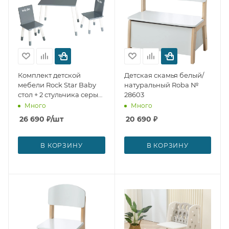
Комплект детской
Детская скамья белый/
мебели Rock Star Baby
натуральный Roba №
стол + 2 стульчика серые
28603
Roba № 28605
Много
Много
26 690
₽
/шт
20 690
₽
В КОРЗИНУ
В КОРЗИНУ