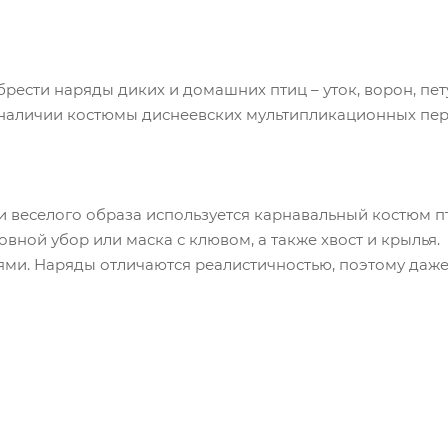
рести наряды диких и домашних птиц – уток, ворон, пету
в наличии костюмы диснеевских мультипликационных пе
и веселого образа используется карнавальный костюм 
овной убор или маска с клювом, а также хвост и крыль
ми. Наряды отличаются реалистичностью, поэтому даже 