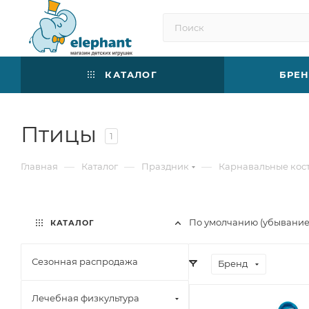
КАТАЛОГ
БРЕ
Птицы
1
—
—
—
Главная
Каталог
Праздник
Карнавальные ко
По умолчанию (убывани
КАТАЛОГ
Сезонная распродажа
Бренд
Лечебная физкультура