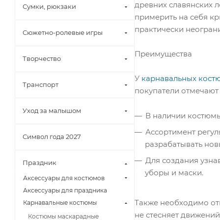
древних славянских л
Сумки, рюкзаки
примерить на себя кр
практически неогран
Сюжетно-ролевые игры
Преимущества
Творчество
У
карнавальных кост
Транспорт
покупатели отмечают
Уход за малышом
В наличии костюмы
Ассортимент регул
Символ года 2027
разрабатывать нов
Для создания узна
Праздник
уборы и маски.
Аксессуары для костюмов
Аксессуары для праздника
Также необходимо отм
Карнавальные костюмы
не стесняет движений
Костюмы маскарадные