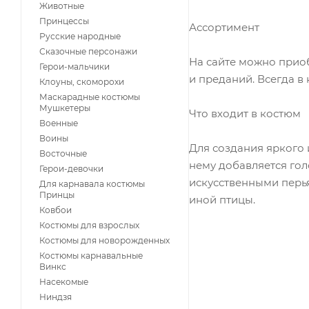
Животные
Принцессы
Ассортимент
Русские народные
Сказочные персонажи
На сайте можно приоб
Герои-мальчики
и преданий. Всегда 
Клоуны, скоморохи
Маскарадные костюмы
Мушкетеры
Что входит в костюм
Военные
Воины
Для создания яркого 
Восточные
нему добавляется гол
Герои-девочки
искусственными перья
Для карнавала костюмы
Принцы
иной птицы.
Ковбои
Костюмы для взрослых
Костюмы для новорожденных
Костюмы карнавальные
Винкс
Насекомые
Ниндзя