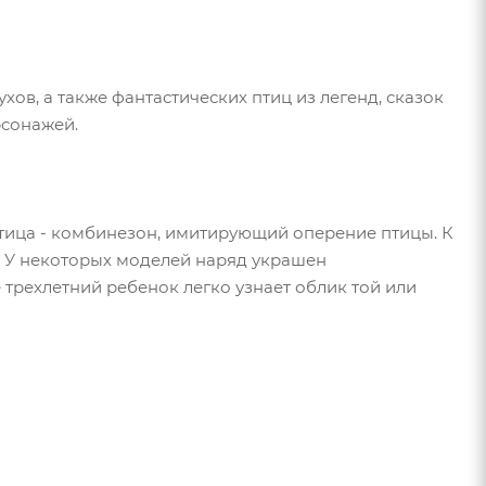
хов, а также фантастических птиц из легенд, сказок
рсонажей.
птица - комбинезон, имитирующий оперение птицы. К
я. У некоторых моделей наряд украшен
трехлетний ребенок легко узнает облик той или