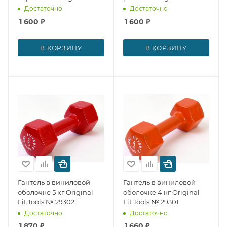
Fit.Tools № 29312
№ 29311
Достаточно
Достаточно
1 600
₽
1 600
₽
В КОРЗИНУ
В КОРЗИНУ
Гантель в виниловой
Гантель в виниловой
оболочке 5 кг Original
оболочке 4 кг Original
Fit.Tools № 29302
Fit.Tools № 29301
Достаточно
Достаточно
1 870
₽
1 660
₽