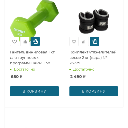
Гантель виниловая 1 кг
Комплект утяжелителей
для групповых
весом 2 кг (пара) №
программ OKPRO №
26725
29289
Достаточно
Достаточно
680
₽
2 490
₽
В КОРЗИНУ
В КОРЗИНУ