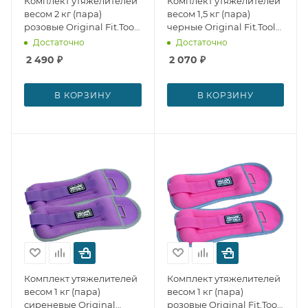
Комплект утяжелителей
Комплект утяжелителей
весом 2 кг (пара)
весом 1,5 кг (пара)
розовые Original Fit.Tools
черные Original Fit.Tools
№ 29314
№ 29313
Достаточно
Достаточно
2 490
₽
2 070
₽
В КОРЗИНУ
В КОРЗИНУ
Комплект утяжелителей
Комплект утяжелителей
весом 1 кг (пара)
весом 1 кг (пара)
сиреневые Original
розовые Original Fit.Tools