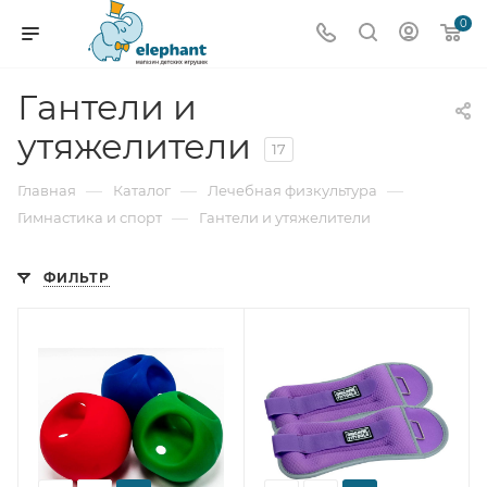
0
Гантели и
утяжелители
17
—
—
—
Главная
Каталог
Лечебная физкультура
—
Гимнастика и спорт
Гантели и утяжелители
ФИЛЬТР