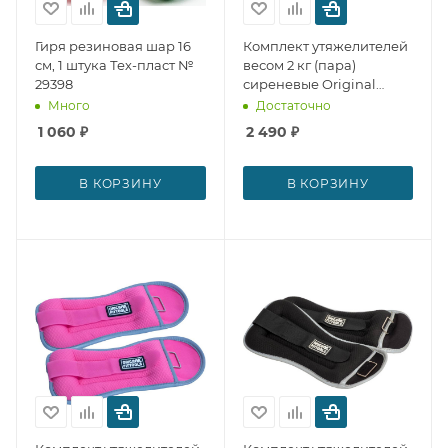
Гиря резиновая шар 16
Комплект утяжелителей
см, 1 штука Тех-пласт №
весом 2 кг (пара)
29398
сиреневые Original
Fit.Tools № 29315
Много
Достаточно
1 060
₽
2 490
₽
В КОРЗИНУ
В КОРЗИНУ