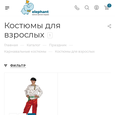
0
Костюмы для
взрослых
1
—
—
—
Главная
Каталог
Праздник
—
Карнавальные костюмы
Костюмы для взрослых
ФИЛЬТР