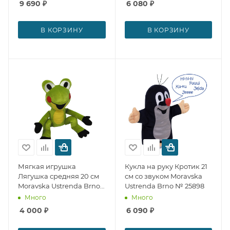
9 690
₽
6 080
₽
В КОРЗИНУ
В КОРЗИНУ
Мягкая игрушка
Кукла на руку Кротик 21
Лягушка средняя 20 см
см со звуком Moravska
Moravska Ustrenda Brno
Ustrenda Brno № 25898
№ 25900
Много
Много
4 000
₽
6 090
₽