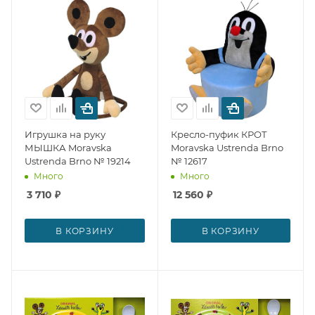
Игрушка на руку
Кресло-пуфик КРОТ
МЫШКА Moravska
Moravska Ustrenda Brno
Ustrenda Brno № 19214
№ 12617
Много
Много
3 710
₽
12 560
₽
В КОРЗИНУ
В КОРЗИНУ