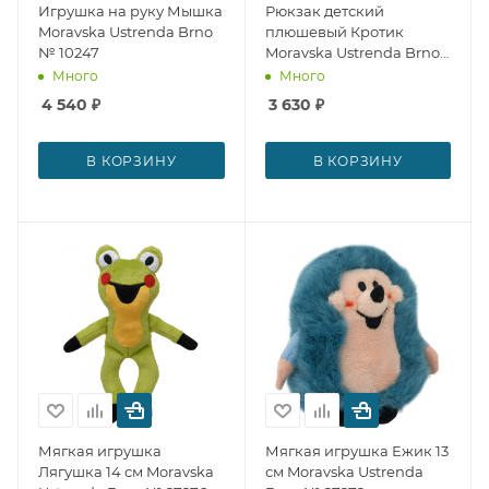
Игрушка на руку Мышка
Рюкзак детский
Moravska Ustrenda Brno
плюшевый Кротик
№ 10247
Moravska Ustrenda Brno
№ 27278
Много
Много
4 540
₽
3 630
₽
В КОРЗИНУ
В КОРЗИНУ
Мягкая игрушка
Мягкая игрушка Ежик 13
Лягушка 14 см Moravska
см Moravska Ustrenda