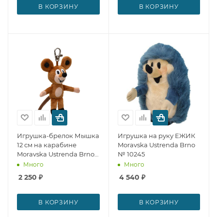
В КОРЗИНУ
В КОРЗИНУ
Игрушка-брелок Мышка
Игрушка на руку ЕЖИК
12 см на карабине
Moravska Ustrenda Brno
Moravska Ustrenda Brno
№ 10245
№ 25882
Много
Много
2 250
₽
4 540
₽
В КОРЗИНУ
В КОРЗИНУ