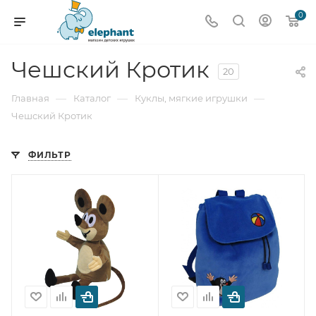
0
Чешский Кротик
20
—
—
—
Главная
Каталог
Куклы, мягкие игрушки
Чешский Кротик
ФИЛЬТР