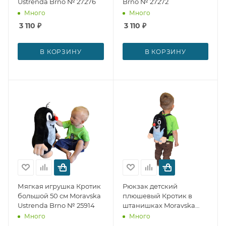
Ustrenda Brno № 27276
Brno № 27272
Много
Много
3 110
₽
3 110
₽
В КОРЗИНУ
В КОРЗИНУ
Мягкая игрушка Кротик
Рюкзак детский
большой 50 см Moravska
плюшевый Кротик в
Ustrenda Brno № 25914
штанишках Moravska
Ustrenda Brno № 25906
Много
Много