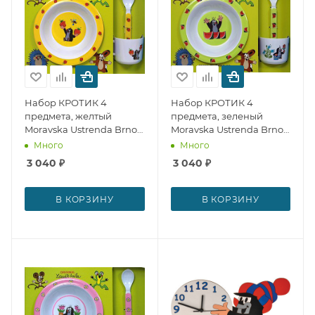
Набор КРОТИК 4
Набор КРОТИК 4
предмета, желтый
предмета, зеленый
Moravska Ustrenda Brno
Moravska Ustrenda Brno
№ 12985
№ 12986
Много
Много
3 040
₽
3 040
₽
В КОРЗИНУ
В КОРЗИНУ