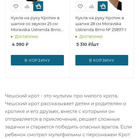
Кукла на руку Кротик в
Кукла на руку Кротик в
шапке со звуком 25 см
шапке 28 см Moravska
Moravska Ustrenda Brno
Ustrenda Brno № 25897-1
№ 25909-1
Достаточно
Достаточно
4 590
₽
5 310
₽
/шт
В КОРЗИНУ
В КОРЗИНУ
Чешский крот - это мультик про милого крота.
Чешский крот рассказывает детям и родителям о
кротике и его друзьях, вместе с которыми он
отправляется в приключение, решает сложные
задачки и старается победить опасных врагов. Если
ребенок смотрел мультфильмы с персонажем Крот