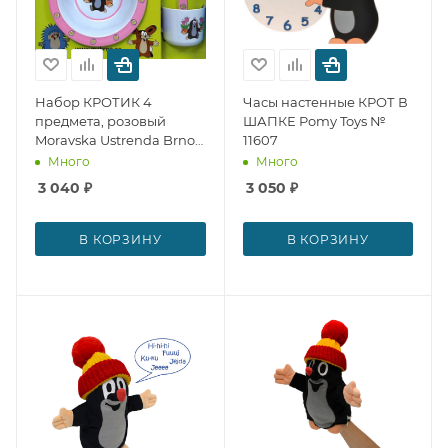
Набор КРОТИК 4
Часы настенные КРОТ В
предмета, розовый
ШАПКЕ Pomy Toys №
Moravska Ustrenda Brno
11607
№ 12984
Много
Много
3 040
₽
3 050
₽
В КОРЗИНУ
В КОРЗИНУ