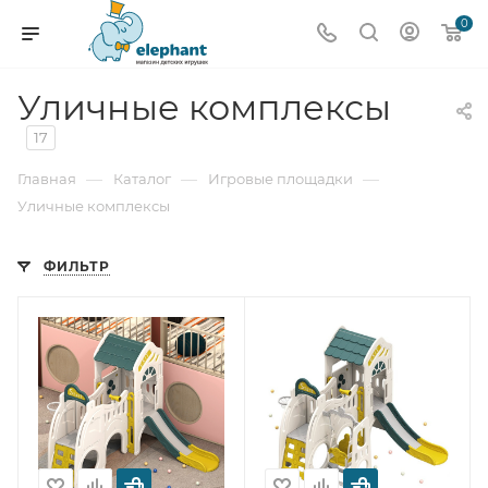
0
Уличные комплексы
17
—
—
—
Главная
Каталог
Игровые площадки
Уличные комплексы
ФИЛЬТР