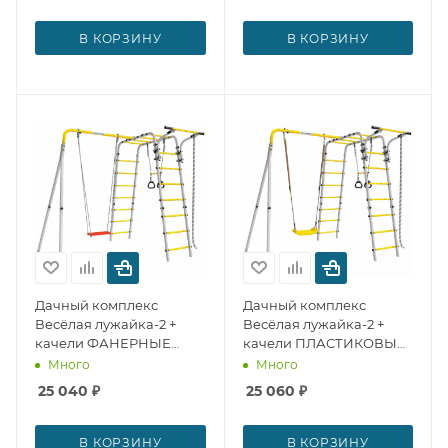
В КОРЗИНУ
В КОРЗИНУ
Дачный комплекс
Дачный комплекс
Весёлая лужайка-2 +
Весёлая лужайка-2 +
качели ФАНЕРНЫЕ
качели ПЛАСТИКОВЫЕ
Romana № 24519
Romana № 24518
Много
Много
25 040
₽
25 060
₽
В КОРЗИНУ
В КОРЗИНУ