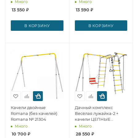
Много
Много
13 550
₽
13 590
₽
В КОРЗИНУ
В КОРЗИНУ
Качели двойные
Дачный комплекс
Romana (без качелей)
Весёлая лужайка-2 +
Romana № 21304
качели ЦЕПНЫЕ
Romana № 24520
Много
Много
10 700
₽
28 550
₽