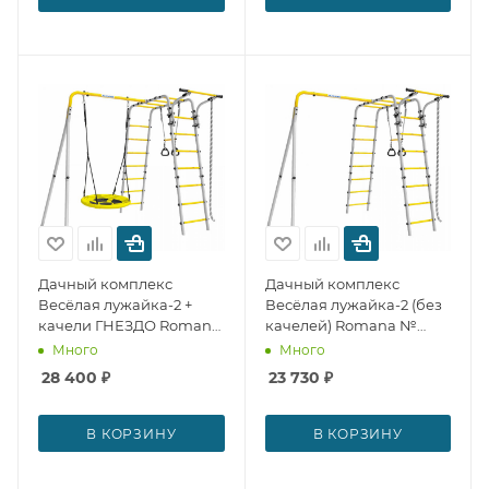
Дачный комплекс
Дачный комплекс
Весёлая лужайка-2 +
Весёлая лужайка-2 (без
качели ГНЕЗДО Romana
качелей) Romana №
№ 24517
24516
Много
Много
28 400
₽
23 730
₽
В КОРЗИНУ
В КОРЗИНУ