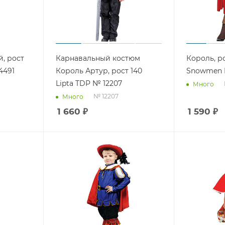
, рост
Карнавальный костюм
Король, ро
4491
Король Артур, рост 140
Snowmen 
Lipta TDP № 12207
Много
№ 12207
Много
1 660
₽
1 590
₽