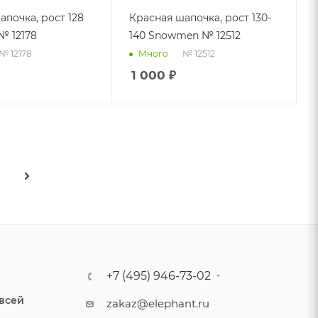
апочка, рост 128
Красная шапочка, рост 130-
№ 12178
140 Snowmen № 12512
№ 12178
№ 12512
Много
1 000
₽
+7 (495) 946-73-02
 всей
zakaz@elephant.ru