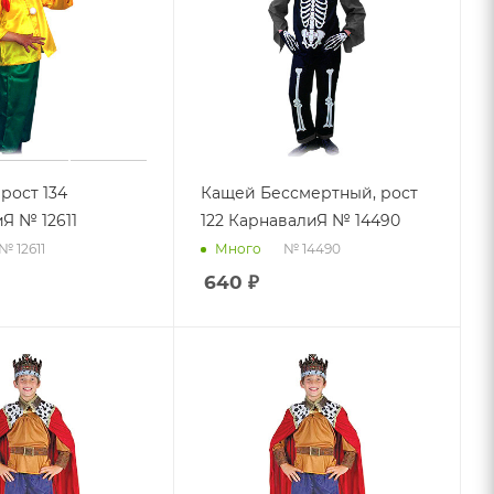
рост 134
Кащей Бессмертный, рост
Я № 12611
122 КарнавалиЯ № 14490
№ 12611
№ 14490
Много
640
₽