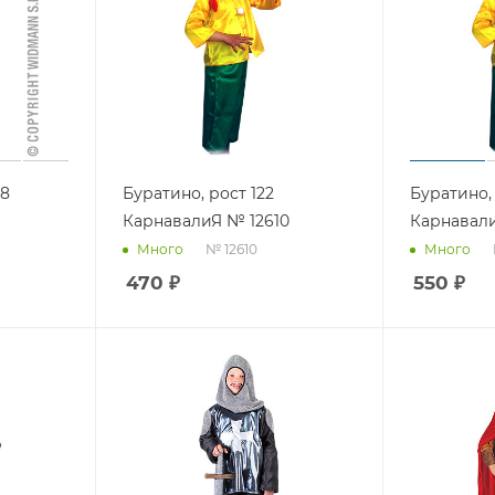
58
Буратино, рост 122
Буратино, 
КарнавалиЯ № 12610
Карнавали
№ 12610
Много
Много
470
₽
550
₽