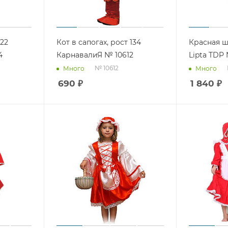
122
Кот в сапогах, рост 134
Красная ш
4
КарнавалиЯ № 10612
Lipta TDP 
№ 10612
Много
Много
690
₽
1 840
₽