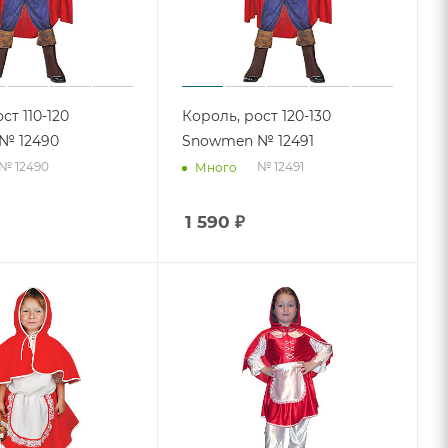
ст 110-120
Король, рост 120-130
№ 12490
Snowmen № 12491
№ 12490
№ 12491
Много
1 590
₽