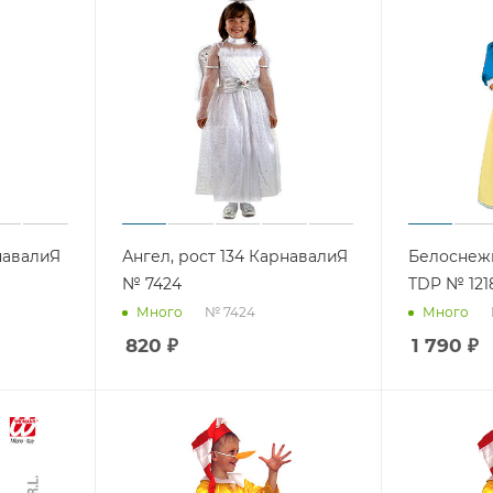
рнавалиЯ
Ангел, рост 134 КарнавалиЯ
Белоснежка
№ 7424
TDP № 121
№ 7424
Много
Много
820
₽
1 790
₽