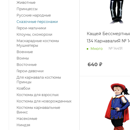
Животные
Принцессы
Русские народные
Сказочные персонажи
Герои-мальчики
Кащей Бессмертный
Клоуны, скоморохи
134 КарнавалиЯ № 1
Маскарадные костюмы
Мушкетеры
№ 14491
Много
Военные
Воины
640
₽
Восточные
Герои-девочки
Для карнавала костюмы
Принцы
Ковбои
Костюмы для взрослых
Костюмы для новорожденных
Костюмы карнавальные
Винкс
Насекомые
Ниндзя