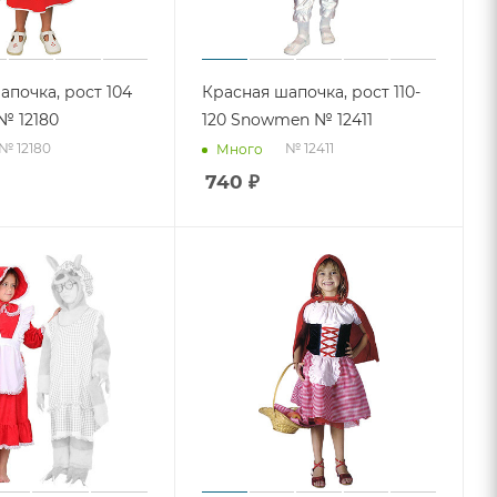
апочка, рост 104
Красная шапочка, рост 110-
№ 12180
120 Snowmen № 12411
№ 12180
№ 12411
Много
740
₽