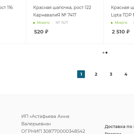
ст 116
Красная шапочка, рост 122
Красная ш
КарнавалиЯ № 7417
Lipta TDP 
№ 7417
Много
Много
520
₽
2 510
₽
1
2
3
4
ИП «Астафьева Анна
Валерьевна»
Доставка по
ОГРНИП 308770000348542