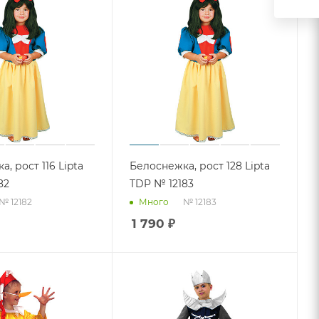
, рост 116 Lipta
Белоснежка, рост 128 Lipta
82
TDP № 12183
№ 12182
№ 12183
Много
1 790
₽