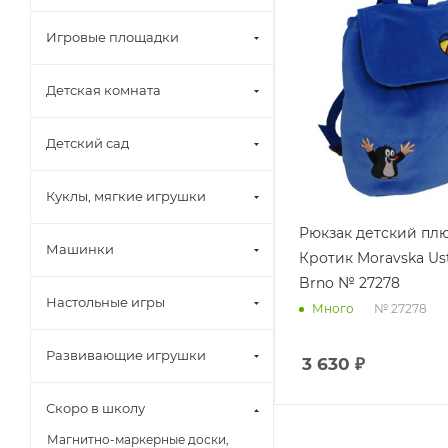
Игровые площадки
Детская комната
Детский сад
Куклы, мягкие игрушки
Рюкзак детский п
Машинки
Кротик Moravska Us
Brno № 27278
Настольные игры
№ 27278
Много
Развивающие игрушки
3 630
₽
Скоро в школу
Магнитно-маркерные доски,