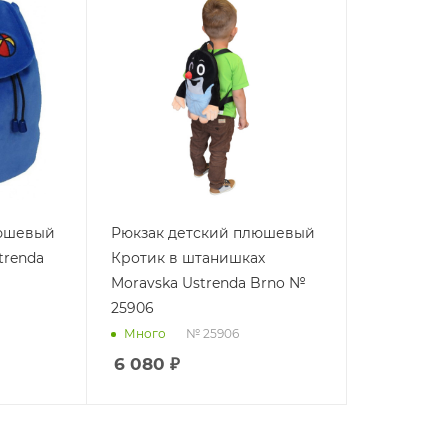
люшевый
Рюкзак детский плюшевый
trenda
Кротик в штанишках
Moravska Ustrenda Brno №
25906
№ 25906
Много
6 080
₽