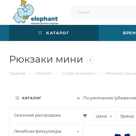
КАТАЛОГ
БРЕ
Рюкзаки мини
2
—
—
—
Главная
Каталог
Скоро в школу
Рюкзаки, ран
По умолчанию (убывани
КАТАЛОГ
Сезонная распродажа
Цена
Бренд
Лечебная физкультура