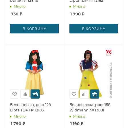
Батик № 12849
Lipta TDP № 12182
Много
Много
730
₽
1 790
₽
В КОРЗИНУ
В КОРЗИНУ
Белоснежка, рост 128
Белоснежка, рост 158
Lipta TDP № 12183
Widmann № 13881
Много
Много
1 790
₽
1 190
₽