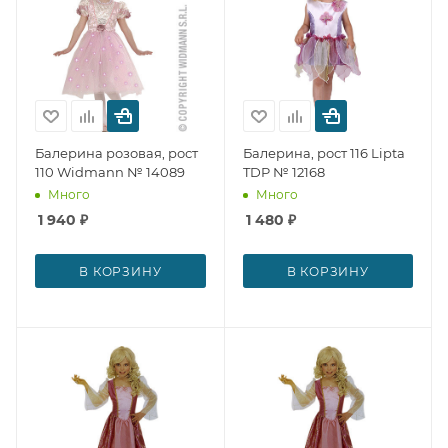
Балерина розовая, рост
Балерина, рост 116 Lipta
110 Widmann № 14089
TDP № 12168
Много
Много
1 940
₽
1 480
₽
В КОРЗИНУ
В КОРЗИНУ