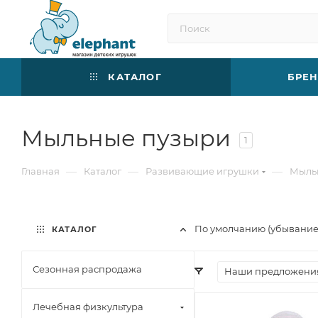
КАТАЛОГ
БРЕ
Мыльные пузыри
1
—
—
—
Главная
Каталог
Развивающие игрушки
Мыль
По умолчанию (убывани
КАТАЛОГ
Сезонная распродажа
Наши предложени
Лечебная физкультура