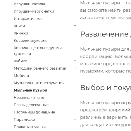
Мыльные пузыри – это
Игрушки-каталки
вы сможете найти ра
Игрушки-марионетки
ассортимент мыльных 
Интерактивные
Книги
Развлечение 
Книжки
Коврики звуковые
Коврики, центры с дугами,
Мыльные пузыри для д
турнички
координацию. Больши
Кубики
магазине представле
Методики раннего развития
пузырями, которые по
Мобили
Музыкальные инструменты
Выбор и пок
Мыльные пузыри
Неваляшки, юлы
Мыльные пузыри игруш
Пазлы деревянные
предлагаем широкий 
Песочницы домашние
различные варианты 
Пирамидки
для создания фигурны
Плакаты звуковые