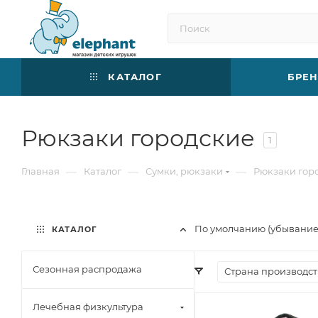
КАТАЛОГ
БРЕ
Рюкзаки городские
1
—
—
—
Главная
Каталог
Сумки, рюкзаки
Рюкзаки гор
По умолчанию (убывани
КАТАЛОГ
Сезонная распродажа
Страна производст
Лечебная физкультура