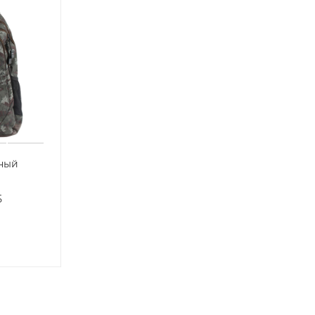
ный
5