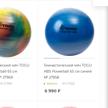
ческий мяч TOGU
Гимнастический мяч TOGU
ball 65 см
ABS Powerball 65 см синий
№ 27969
№ 27958
№ 27969
№ 27958
Много
6 990
₽