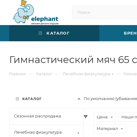
КАТАЛОГ
БРЕ
Гимнастический мяч 65 
—
—
—
Главная
Каталог
Лечебная физкультура
Гимна
По умолчанию (убывани
КАТАЛОГ
Сезонная распродажа
Цена
Наши 
Материал
Лечебная физкультура