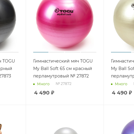
ч TOGU
Гимнастический мяч TOGU
Гимнасти
черный
My Ball Soft 65 см красный
My Ball So
27873
перламутровый № 27872
перламут
№ 27872
Много
Много
4 490
₽
4 490
₽