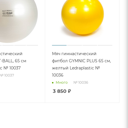
астический
Мяч гимнастический
-BALL, 65 см
фитбол GYMNIC PLUS 65 см,
ic № 10037
желтый Ledraplastic №
10036
№ 10037
№ 10036
Много
3 850
₽