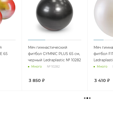
й
Мяч гимнастический
Мяч гимн
E 65
фитбол GYMNIC PLUS 65 см,
фитбол FIT
черный Ledraplastic № 10282
Ledraplast
№ 10282
Много
Много
3 850
₽
3 410
₽