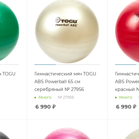
ч TOGU
Гимнастический мяч TOGU
Гимнасти
ABS Powerball 65 см
ABS Power
серебряный № 27956
красный 
№ 27956
Много
Много
6 990
₽
6 990
₽