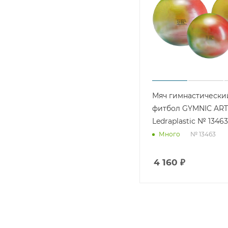
Мяч гимнастически
фитбол GYMNIC ART
Ledraplastic № 13463
№ 13463
Много
4 160
₽