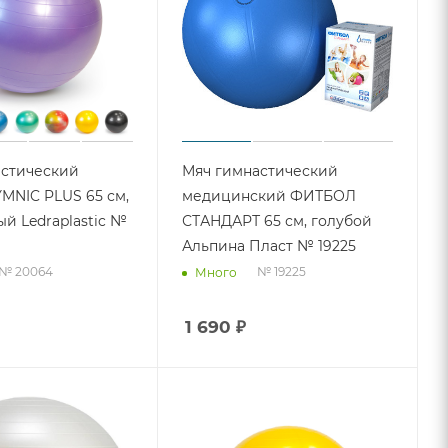
астический
Мяч гимнастический
MNIC PLUS 65 см,
медицинский ФИТБОЛ
й Ledraplastic №
СТАНДАРТ 65 см, голубой
Альпина Пласт № 19225
№ 20064
№ 19225
Много
1 690
₽