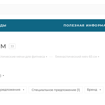
НДЫ
ПОЛЕЗНАЯ ИНФОРМ
см
33
—
стические мячи для фитнеса
Гимнастический мяч 65 см
е)
предложения
Бренд
Специальное предложение (
1
)