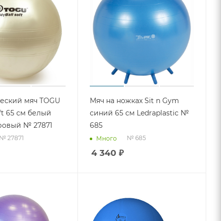
ческий мяч TOGU
Мяч на ножках Sit n Gym
ft 65 см белый
синий 65 см Ledraplastic №
ровый № 27871
685
№ 27871
№ 685
Много
4 340
₽