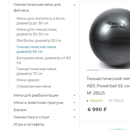
Гимнастические мячи для
фитнеса
Мячи для пилатеса и йоги,
диаметр до 30 см
Мячи для гимнастики,
диаметр 30-50 см
Фитболы, диаметр 55 см
Гимнастические мячи,
диаметр 65 см
Большие мячи, диаметр от 80
см
Гимнастические мячи,
диаметр 75 см
Гимнастический мя
Мячи арахис
ABS Powerball 65 с
Утяжеленные мячи
№ 28625
Мячи для реабилитации
№ 28625
Много
Мячи и животные-прыгуны
6 990
₽
Баланс
Гимнастика и спорт
Игры и эстафеты