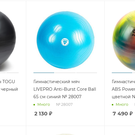
ч TOGU
Гимнастический мяч
Гимнасти
м черный
LIVEPRO Anti-Burst Core Ball
ABS Power
65 см синий № 28007
цветной 
№ 28007
Много
Много
2 130
₽
7 490
₽