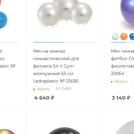
й
Мяч на ножках
Мяч гимн
sic
гимнастический для
фитбол GY
astic №
фитнеса Sit n Gym
фиолетовы
жемчужный 65 см
20064
Ledraplastic № 25685
Много
№ 25685
Много
4 640
₽
3 140
₽