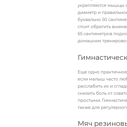
укрепляются мышцы с
диаметр и правильно
буквально 50 сантиме
стоит обратить внима
65 сантиметров подхо
домашних тренирово
Гимнастическ
Еще одно практичное
если малыш часто люб
расслабить их и сгла
снизить боль от схва
простыми. Гимнастич
также для регулярног
Мяч резиновы