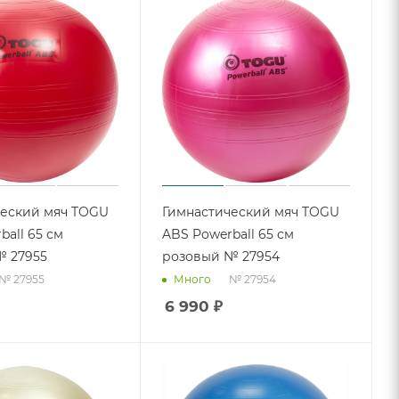
ческий мяч TOGU
Гимнастический мяч TOGU
ball 65 см
ABS Powerball 65 см
№ 27955
розовый № 27954
№ 27955
№ 27954
Много
6 990
₽