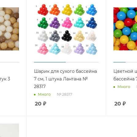
Шарик для сухого бассейна
Цветной ш
тук 3
7 см, 1 штука Лантана №
бассейна 
28317
Много
№ 28317
Много
20
₽
20
₽