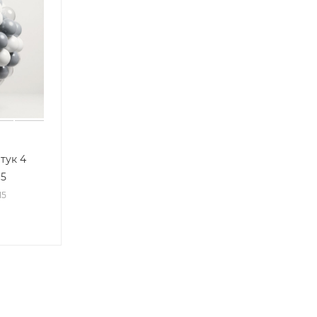
тук 4
15
15