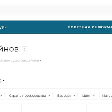
НДЫ
ПОЛЕЗНАЯ ИНФОРМ
йнов
5
и для сухих бассейнов
е)
Страна производства
Возраст
Цвет
Мате