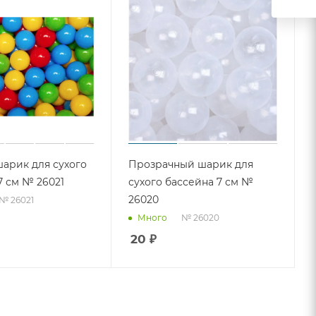
арик для сухого
Прозрачный шарик для
7 см № 26021
сухого бассейна 7 см №
26020
№ 26021
№ 26020
Много
20
₽