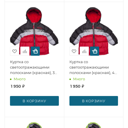
Куртка со
Куртка со
светоотражающими
светоотражающими
полосками (красная), 3
полосками (красная), 4
года PacificTrail № 12098
года PacificTrail № 12099
Много
Много
1 950
₽
1 950
₽
В КОРЗИНУ
В КОРЗИНУ