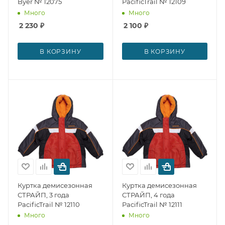
Byer № 12075
PacificTrail № 12109
Много
Много
2 230
₽
2 100
₽
В КОРЗИНУ
В КОРЗИНУ
Куртка демисезонная
Куртка демисезонная
СТРАЙП, 3 года
СТРАЙП, 4 года
PacificTrail № 12110
PacificTrail № 12111
Много
Много