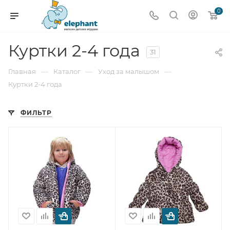
0
Куртки 2-4 года
31
—
—
—
Главная
Каталог
Уход за малышом
Куртки 2-4 года
ФИЛЬТР