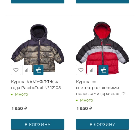
Куртка КАМУФЛЯЖ, 4
Куртка со
года PacificTrail № 12105
светоотражающими
полосками (красная), 2
Много
года PacificTrail № 12097
Много
1 950
₽
1 950
₽
В КОРЗИНУ
В КОРЗИНУ