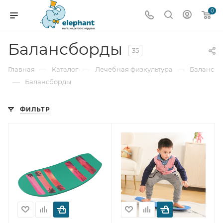
0
Балансборды
35
—
—
—
Главная
Каталог
Лечебная физкультура
Баланс
—
Балансборды
ФИЛЬТР