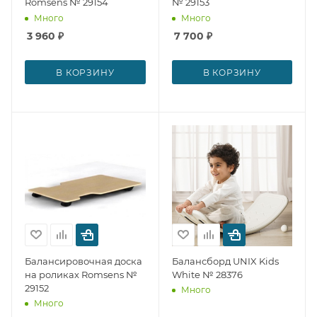
Romsens № 29154
№ 29153
Много
Много
3 960
₽
7 700
₽
В КОРЗИНУ
В КОРЗИНУ
Балансировочная доска
Балансборд UNIX Kids
на роликах Romsens №
White № 28376
29152
Много
Много