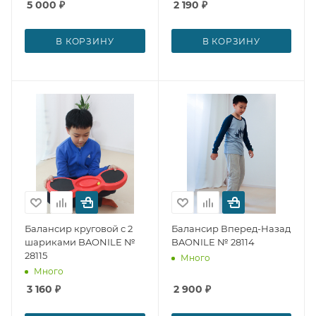
5 000
₽
2 190
₽
В КОРЗИНУ
В КОРЗИНУ
Балансир круговой с 2
Балансир Вперед-Назад
шариками BAONILE №
BAONILE № 28114
28115
Много
Много
3 160
₽
2 900
₽