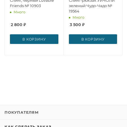
Слинг, черный Luvable
Слинг-рюкзак УИЧОЛИ
Friends № 10903
зеленый Чудо-Чадо №
19564
Много
Много
2 800
₽
3 500
₽
В КОРЗИНУ
В КОРЗИНУ
ПОКУПАТЕЛЯМ
КАК СДЕЛАТЬ ЗАКАЗ