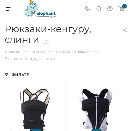
0
Рюкзаки-кенгуру,
слинги
4
—
—
—
Главная
Каталог
Уход за малышом
Рюкзаки-кенгуру, слинги
ФИЛЬТР