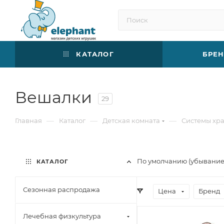
КАТАЛОГ
БРЕ
Вешалки
29
—
—
—
Главная
Каталог
Детская комната
Системы хр
По умолчанию (убывани
КАТАЛОГ
Сезонная распродажа
Цена
Бренд
Лечебная физкультура