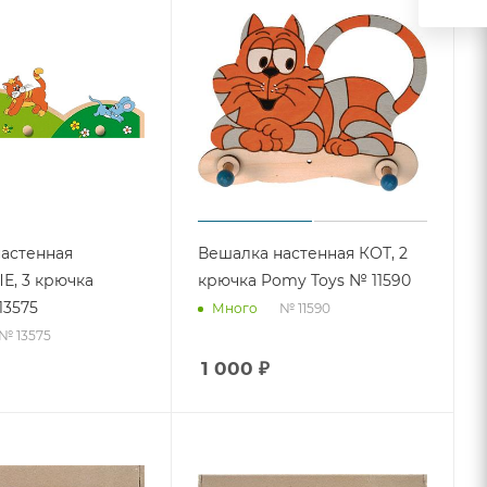
астенная
Вешалка настенная КОТ, 2
, 3 крючка
крючка Pomy Toys № 11590
13575
№ 11590
Много
№ 13575
1 000
₽