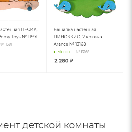
астенная ПЕСИК,
Вешалка настенная
Pomy Toys № 11591
ПИНОККИО, 2 крючка
Arance № 13168
№ 11591
№ 13168
Много
2 280
₽
мент детской комнаты