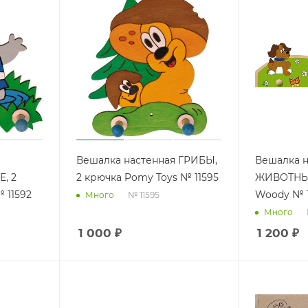
Вешалка настенная ГРИБЫ,
Вешалка н
, 2
2 крючка Pomy Toys № 11595
ЖИВОТНЫЕ
 11592
Woody № 
№ 11595
Много
Много
1 000
₽
1 200
₽