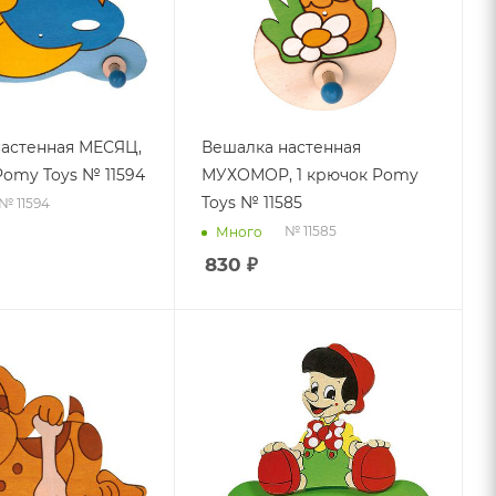
астенная МЕСЯЦ,
Вешалка настенная
Pomy Toys № 11594
МУХОМОР, 1 крючок Pomy
Toys № 11585
№ 11594
№ 11585
Много
830
₽