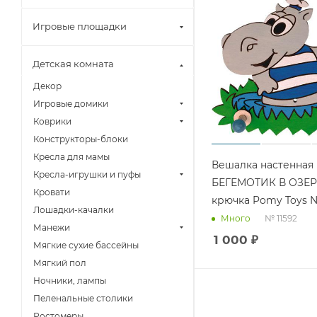
Игровые площадки
Детская комната
Декор
Игровые домики
Коврики
Конструкторы-блоки
Кресла для мамы
Вешалка настенная
Кресла-игрушки и пуфы
БЕГЕМОТИК В ОЗЕРЕ
Кровати
крючка Pomy Toys №
Лошадки-качалки
№ 11592
Много
Манежи
1 000
₽
Мягкие сухие бассейны
Мягкий пол
Ночники, лампы
Пеленальные столики
Ростомеры