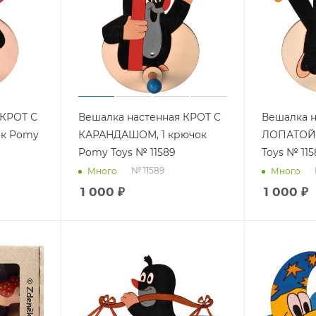
 КРОТ С
Вешалка настенная КРОТ С
Вешалка н
ок Pomy
КАРАНДАШОМ, 1 крючок
ЛОПАТОЙ,
Pomy Toys № 11589
Toys № 115
№ 11589
Много
Много
1 000
₽
1 000
₽