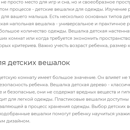
 не просто место для игр и сна, но и своеобразное прос
этом процессе - детские вешалки для одежды. Изучение
ля вашего малыша. Есть несколько основных типов дет
ская напольная вешалка - универсальное и практичное 
большое количество одежды. Вешалка детская настенна
их комнат или когда требуется экономить пространство
орых критериев. Важно учесть возраст ребенка, размер к
я детских вешалок
етскую комнату имеет большое значение. Он влияет не т
безопасность ребенка. Вешалка детская дерево - класс
 и безопасные, они не содержат вредных веществ и гип
одит для легкой одежды. Пластиковые вешалки доступны 
авляющей в процесс хранения одежды. Выбор детских ве
одобранные вешалки помогут ребенку научиться ухажива
ым дизайном.