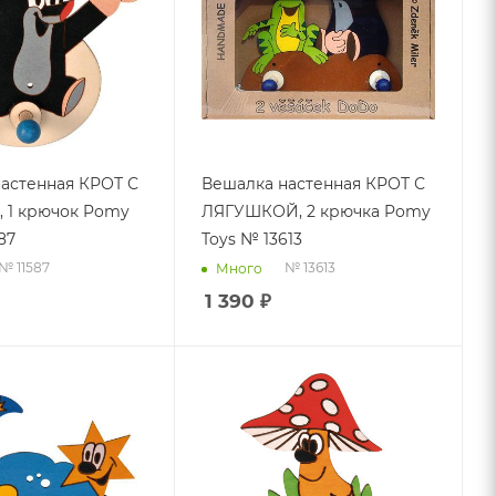
астенная КРОТ С
Вешалка настенная КРОТ С
 1 крючок Pomy
ЛЯГУШКОЙ, 2 крючка Pomy
87
Toys № 13613
№ 11587
№ 13613
Много
1 390
₽