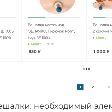
Вешалка настенная
Вешалка н
ШКО, 3
ОБЛАЧКО, 1 крючок Pomy
2 крючка 
 11578
Toys № 11582
Много
№ 11582
Много
830
₽
1 000
₽
1
2
ешалки: необходимый эле