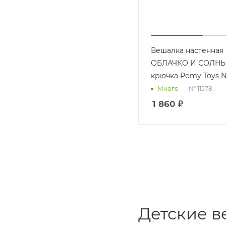
Вешалка настенная
ОБЛАЧКО И СОЛНЫ
крючка Pomy Toys №
№ 11578
Много
1 860
₽
Детские в